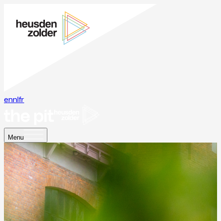
en
nl
fr
Menu